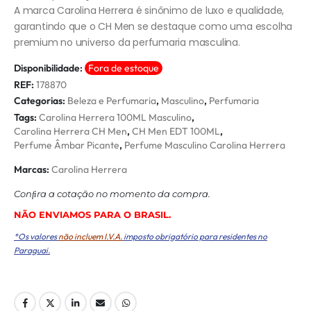
A marca Carolina Herrera é sinônimo de luxo e qualidade,
garantindo que o CH Men se destaque como uma escolha
premium no universo da perfumaria masculina.
Disponibilidade:
Fora de estoque
REF:
178870
Categorias:
Beleza e Perfumaria
,
Masculino
,
Perfumaria
Tags:
Carolina Herrera 100ML Masculino
,
Carolina Herrera CH Men
,
CH Men EDT 100ML
,
Perfume Âmbar Picante
,
Perfume Masculino Carolina Herrera
Marcas:
Carolina Herrera
Conﬁra a cotação no momento da compra.
NÃO ENVIAMOS PARA O BRASIL.
*Os valores
não incluem I.V.A.
imposto obrigatório para residentes no
Paraguai.