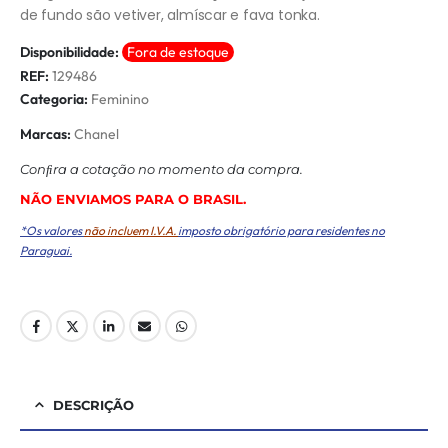
de fundo são vetiver, almíscar e fava tonka.
Disponibilidade:
Fora de estoque
REF:
129486
Categoria:
Feminino
Marcas:
Chanel
Conﬁra a cotação no momento da compra.
NÃO ENVIAMOS PARA O BRASIL.
*Os valores
não incluem I.V.A.
imposto obrigatório para residentes no
Paraguai.
DESCRIÇÃO