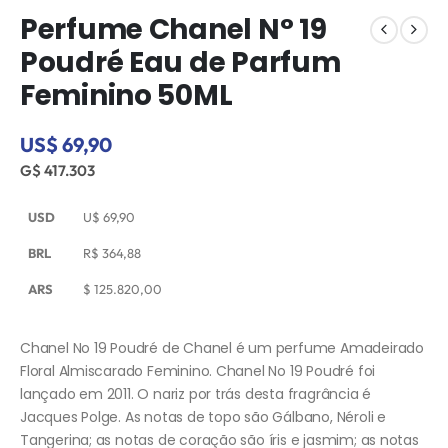
Perfume Chanel N° 19
Poudré Eau de Parfum
Feminino 50ML
US$ 69,90
G$ 417.303
USD
U$
69,90
BRL
R$
364,88
ARS
$
125.820,00
Chanel No 19 Poudré de Chanel é um perfume Amadeirado
Floral Almiscarado Feminino. Chanel No 19 Poudré foi
lançado em 2011. O nariz por trás desta fragrância é
Jacques Polge. As notas de topo são Gálbano, Néroli e
Tangerina; as notas de coração são íris e jasmim; as notas