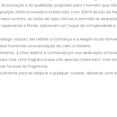
da inovação e da qualidade, projetado para o homem que não 
ção olfativa ousada e sofisticada. Com 100ml de Eau de Pa
meiro contato, as notas de topo cítricas e aromáticas despert
 especiarias e florais, adicionam um toque de complexidade 
 design robusto, ele reflete a confiança e a elegância do hom
mbar transmite uma sensação de calor e mistério.
lvimento. A Chris Adams é conhecida por sua dedicação à inov
ara criar uma fragrância que não apenas cheira bem, mas tam
vas facetas da fragrância.
uficiente para se adaptar a qualquer ocasião, deixando uma