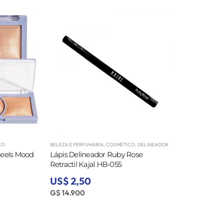
CO
BELEZA E PERFUMARIA
,
COSMÉTICO
,
DELINEADOR
Feels Mood
Lápis Delineador Ruby Rose
Retractil Kajal HB-055
US$ 2,50
G$ 14.900