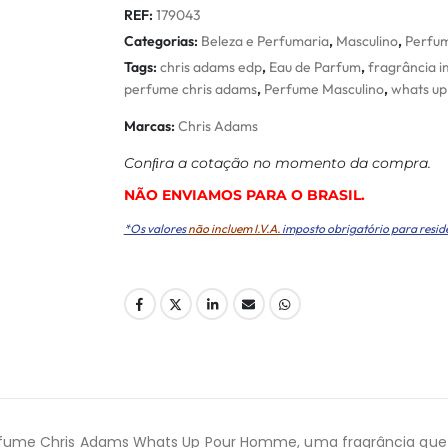
REF:
179043
Categorias:
Beleza e Perfumaria
,
Masculino
,
Perfum
Tags:
chris adams edp
,
Eau de Parfum
,
fragrância 
perfume chris adams
,
Perfume Masculino
,
whats u
Marcas:
Chris Adams
Conﬁra a cotação no momento da compra.
NÃO ENVIAMOS PARA O BRASIL.
*Os valores
não incluem I.V.A.
imposto obrigatório para resid
rfume Chris Adams Whats Up Pour Homme, uma fragrância que