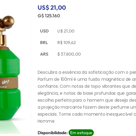
US$ 21,00
G$ 125.160
USD
U$
21,00
BRL
R$
109,62
ARS
$
37.800,00
Descubra a essência da sofisticação com o p
Parfum de 100ml é uma fusão magnética de 
confiante. Com notas de topo vibrantes que d
elegância, e notas de base profundas que g
escolha perfeita para o homem que deseja des
a projeção marcante fazem deste perfume um a
especiais. Torne cada momento inesquecível c
Homme
Disponibilidade:
Em estoque