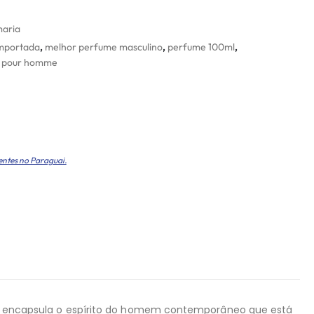
aria
importada
,
melhor perfume masculino
,
perfume 100ml
,
p pour homme
entes no Paraguai.
 encapsula o espírito do homem contemporâneo que está