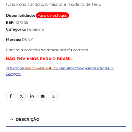
fundo são sândalo, almíscar e madeira de teca.
Disponibilidade:
Fora de estoque
REF:
127365
Categoria:
Feminino
Marcas:
DKNY
Conﬁra a cotação no momento da compra.
NÃO ENVIAMOS PARA O BRASIL.
*Os valores
não incluem I.V.A.
imposto obrigatório para residentes no
Paraguai.
DESCRIÇÃO