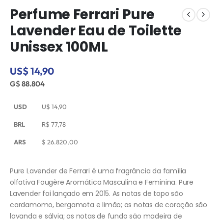
Perfume Ferrari Pure
Lavender Eau de Toilette
Unissex 100ML
US$ 14,90
G$ 88.804
USD
U$
14,90
BRL
R$
77,78
ARS
$
26.820,00
Pure Lavender de Ferrari é uma fragrância da família
olfativa Fougère Aromática Masculina e Feminina. Pure
Lavender foi lançado em 2015. As notas de topo são
cardamomo, bergamota e limão; as notas de coração são
lavanda e sálvia; as notas de fundo são madeira de