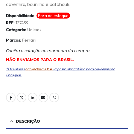
caxemira, baunilha e patchouli.
Disponibilidade:
Fora de estoque
REF:
127439
Categoria:
Unissex
Marcas:
Ferrari
Conﬁra a cotação no momento da compra.
NÃO ENVIAMOS PARA O BRASIL.
*Os valores
não incluem I.V.A.
imposto obrigatório para residentes no
Paraguai.
DESCRIÇÃO