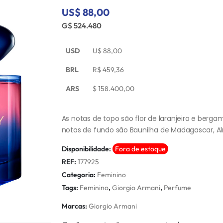
US$ 88,00
G$ 524.480
USD
U$
88,00
BRL
R$
459,36
ARS
$
158.400,00
As notas de topo são flor de laranjeira e berg
notas de fundo são Baunilha de Madagascar, Al
Disponibilidade:
Fora de estoque
REF:
177925
Categoria:
Feminino
Tags:
Feminino
,
Giorgio Armani
,
Perfume
Marcas:
Giorgio Armani