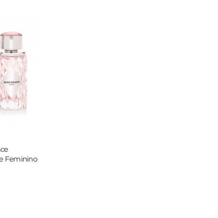
ace
te Feminino