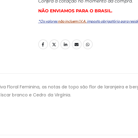
Conﬁra a cotação no momento da compra.
NÃO ENVIAMOS PARA O BRASIL.
*Os valores
não incluem I.V.A.
imposto obrigatório para resid
va Floral Feminina, as notas de topo são flor de laranjeira e 
scar branco e Cedro da Virgínia.