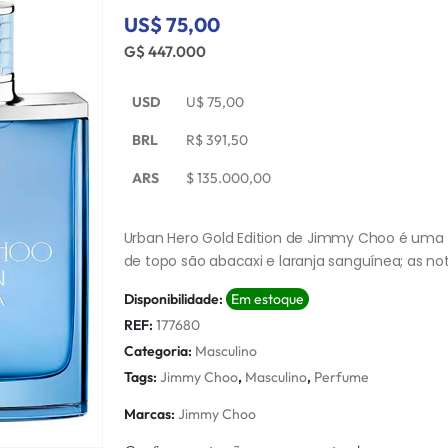
US$ 75,00
G$ 447.000
USD
U$
75,00
BRL
R$
391,50
ARS
$
135.000,00
Urban Hero Gold Edition de Jimmy Choo é uma f
de topo são abacaxi e laranja sanguínea; as no
Disponibilidade:
Em estoque
REF:
177680
Categoria:
Masculino
Tags:
Jimmy Choo
,
Masculino
,
Perfume
Marcas:
Jimmy Choo