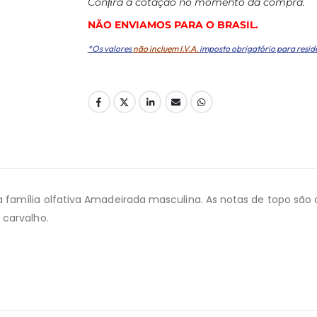
Conﬁra a cotação no momento da compra.
NÃO ENVIAMOS PARA O BRASIL.
*Os valores
não incluem I.V.A.
imposto obrigatório para resid
família olfativa Amadeirada masculina. As notas de topo são 
 carvalho.