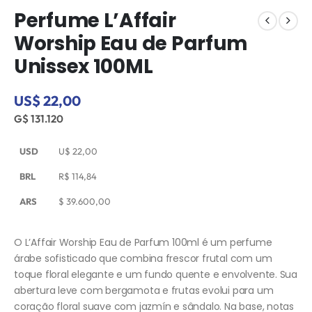
Perfume L’Affair
Worship Eau de Parfum
Unissex 100ML
US$ 22,00
G$ 131.120
USD
U$
22,00
BRL
R$
114,84
ARS
$
39.600,00
O L’Affair Worship Eau de Parfum 100ml é um perfume
árabe sofisticado que combina frescor frutal com um
toque floral elegante e um fundo quente e envolvente. Sua
abertura leve com bergamota e frutas evolui para um
coração floral suave com jazmín e sândalo. Na base, notas