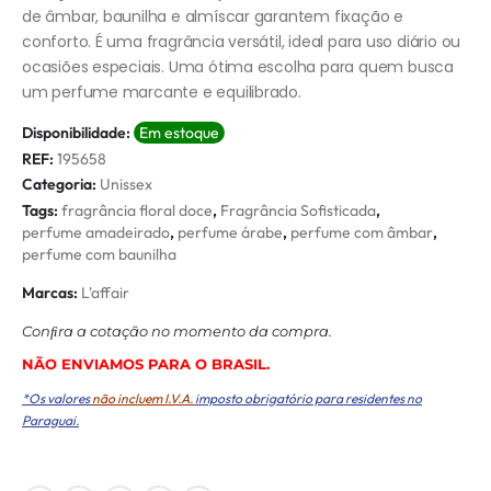
de âmbar, baunilha e almíscar garantem fixação e
conforto. É uma fragrância versátil, ideal para uso diário ou
ocasiões especiais. Uma ótima escolha para quem busca
um perfume marcante e equilibrado.
Disponibilidade:
Em estoque
REF:
195658
Categoria:
Unissex
Tags:
fragrância floral doce
,
Fragrância Sofisticada
,
perfume amadeirado
,
perfume árabe
,
perfume com âmbar
,
perfume com baunilha
Marcas:
L'affair
Conﬁra a cotação no momento da compra.
NÃO ENVIAMOS PARA O BRASIL.
*Os valores
não incluem I.V.A.
imposto obrigatório para residentes no
Paraguai.