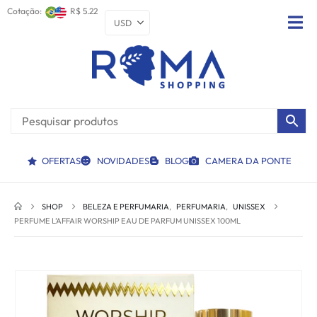
Cotação:
R$ 5.22
OFERTAS
NOVIDADES
BLOG
CAMERA DA PONTE
SHOP
BELEZA E PERFUMARIA
,
PERFUMARIA
,
UNISSEX
PERFUME L’AFFAIR WORSHIP EAU DE PARFUM UNISSEX 100ML