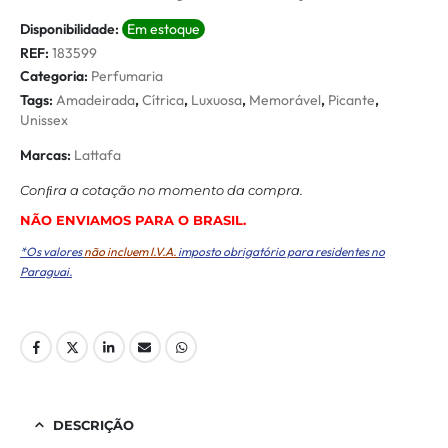
Disponibilidade:
Em estoque
REF:
183599
Categoria:
Perfumaria
Tags:
Amadeirada
,
Cítrica
,
Luxuosa
,
Memorável
,
Picante
,
Unissex
Marcas:
Lattafa
Conﬁra a cotação no momento da compra.
NÃO ENVIAMOS PARA O BRASIL.
*Os valores
não incluem I.V.A.
imposto obrigatório para residentes no
Paraguai.
DESCRIÇÃO