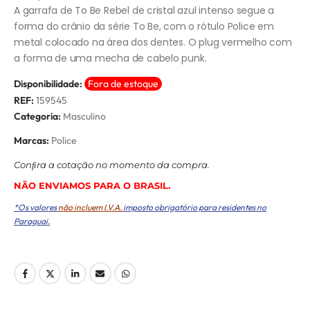
A garrafa de To Be Rebel de cristal azul intenso segue a
forma do crânio da série To Be, com o rótulo Police em
metal colocado na área dos dentes. O plug vermelho com
a forma de uma mecha de cabelo punk.
Disponibilidade:
Fora de estoque
REF:
159545
Categoria:
Masculino
Marcas:
Police
Conﬁra a cotação no momento da compra.
NÃO ENVIAMOS PARA O BRASIL.
*Os valores
não incluem I.V.A.
imposto obrigatório para residentes no
Paraguai.