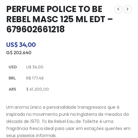
PERFUME POLICE TO BE
REBEL MASC 125 ML EDT –
679602661218
US$ 34,00
G$ 202.640
USD
U$
34,00
BRL
R$
177,48
ARS
$
61.200,00
Um aroma único e personalidade transgressora que é
inspirada no movimento punk na Inglaterra de meados da
década de 1970. To Be Rebel Eau de Toilette é uma
fragrância fresca ideal para usar em estações quentes em
seus passeios informais.