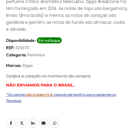
perfume Cítrico Aromático Masculino. Zippo BreakZone For
Him foi lançado em 2014. As notas de topo são bergamota,
limão (lima ácida) e menta; as notas de coração são
gardênia e jasmim; as notas de fundo são almíscar, cedro
e sândalo.
Disponibilidade:
Em estoque
REF:
126570
Categoria:
Feminino
Marcas:
Zippo
Conﬁra a cotação no momento da compra.
NÃO ENVIAMOS PARA O BRASIL.
*Os valores
não incluem I.V.A.
imposto obrigatório para residentes no
Paraguai.