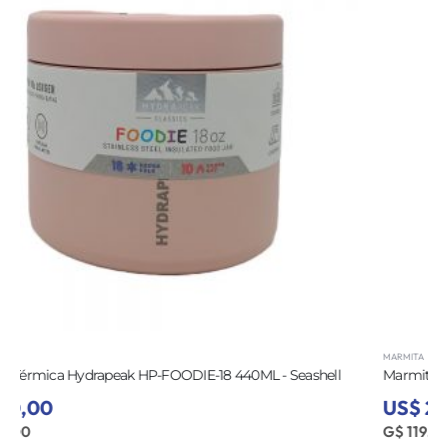
MARMITA
Marmita Térmica Hydrapeak HP-FOODIE-18 440ML - Lavender
US$ 20,00
G$ 119.200