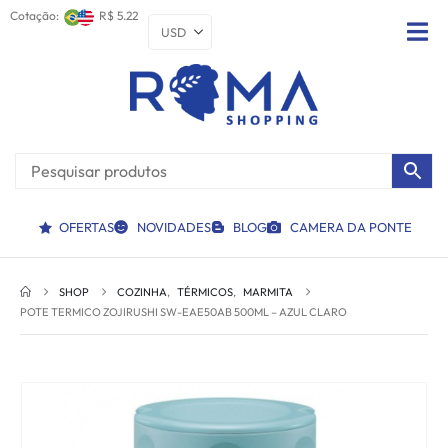
Cotação:
R$ 5.22
OFERTAS
NOVIDADES
BLOG
CAMERA DA PONTE
SHOP
COZINHA
,
TÉRMICOS
,
MARMITA
POTE TERMICO ZOJIRUSHI SW-EAE50AB 500ML – AZUL CLARO