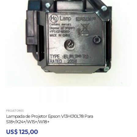
PROJETORES
Lampada de Projetor Epson V13H010L78 Para
S18+/X24+/W15+/W18+
US$ 125,00