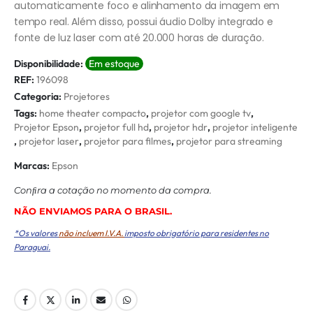
automaticamente foco e alinhamento da imagem em
tempo real. Além disso, possui áudio Dolby integrado e
fonte de luz laser com até 20.000 horas de duração.
Disponibilidade:
Em estoque
REF:
196098
Categoria:
Projetores
Tags:
home theater compacto
,
projetor com google tv
,
Projetor Epson
,
projetor full hd
,
projetor hdr
,
projetor inteligente
,
projetor laser
,
projetor para filmes
,
projetor para streaming
Marcas:
Epson
Conﬁra a cotação no momento da compra.
NÃO ENVIAMOS PARA O BRASIL.
*Os valores
não incluem I.V.A.
imposto obrigatório para residentes no
Paraguai.