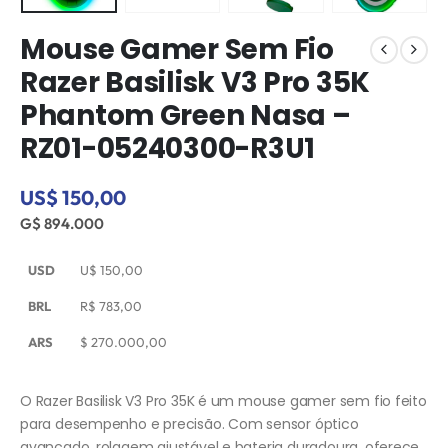
Mouse Gamer Sem Fio
Razer Basilisk V3 Pro 35K
Phantom Green Nasa –
RZ01-05240300-R3U1
US$ 150,00
G$ 894.000
USD
U$
150,00
BRL
R$
783,00
ARS
$
270.000,00
O Razer Basilisk V3 Pro 35K é um mouse gamer sem fio feito
para desempenho e precisão. Com sensor óptico
avançado, rolagem ajustável e bateria duradoura, oferece