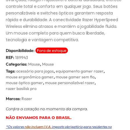
controle total e conforto em qualquer jogo. Seus botões
personalizáveis e switches ópticos garantem resposta
rápida e durabilidade. A conectividade Razer HyperSpeed
Wireless elimina atrasos e mantém a jogabilidade fluida.
Um mouse completo para quem busca liberdade,
tecnologia e vantagem competitiva.
Disponibilidade:
Fora de estoque
REF:
189943
Categorias:
Mouse
,
Mouse
Tags:
acessório para jogos
,
equipamento gamer razer
,
mouse ergonômico gamer
,
mouse gamer sem fio
,
mouse óptico gamer
,
mouse personalizável razer
,
razer basilisk pro
Marcas:
Razer
Conﬁra a cotação no momento da compra.
NÃO ENVIAMOS PARA O BRASIL.
*Os valores
não incluem I.V.A.
imposto obrigatório para residentes no