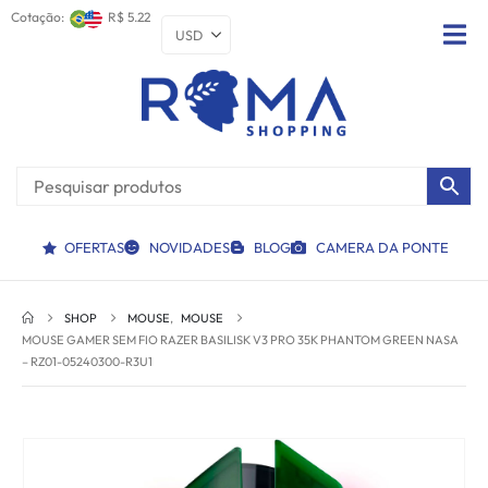
Cotação:
R$ 5.22
OFERTAS
NOVIDADES
BLOG
CAMERA DA PONTE
SHOP
MOUSE
,
MOUSE
MOUSE GAMER SEM FIO RAZER BASILISK V3 PRO 35K PHANTOM GREEN NASA
– RZ01-05240300-R3U1