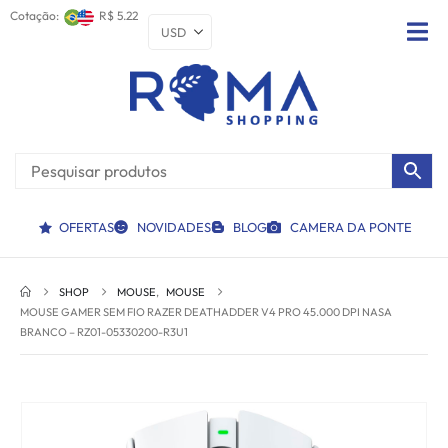
Cotação:
R$ 5.22
OFERTAS
NOVIDADES
BLOG
CAMERA DA PONTE
SHOP
MOUSE
,
MOUSE
MOUSE GAMER SEM FIO RAZER DEATHADDER V4 PRO 45.000 DPI NASA
BRANCO – RZ01-05330200-R3U1