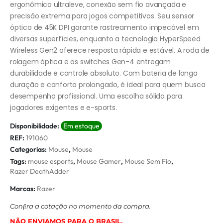
ergonômico ultraleve, conexão sem fio avançada e
precisão extrema para jogos competitivos. Seu sensor
óptico de 45K DPI garante rastreamento impecável em
diversas superfícies, enquanto a tecnologia HyperSpeed
Wireless Gen2 oferece resposta rápida e estável. A roda de
rolagem óptica e os switches Gen-4 entregam
durabilidade e controle absoluto. Com bateria de longa
duração e conforto prolongado, é ideal para quem busca
desempenho profissional. Uma escolha sólida para
jogadores exigentes e e-sports.
Disponibilidade:
Em estoque
REF:
191060
Categorias:
Mouse
,
Mouse
Tags:
mouse esports
,
Mouse Gamer
,
Mouse Sem Fio
,
Razer DeathAdder
Marcas:
Razer
Conﬁra a cotação no momento da compra.
NÃO ENVIAMOS PARA O BRASIL.