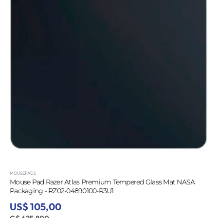
MOUSEPADS
Mouse Pad Razer Atlas Premium Tempered Glass Mat NASA
Packaging - RZ02-04890100-R3U1
US$ 105,00