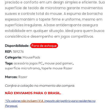
precisão e conforto em um design simples e eficiente. Sua
superfície de tecido de microtrama garante movimentos
suaves e controle total do mouse. A espuma de borracha
espessa mantém o tapete firme e uniforme, mesmo em
superfícies irregulares. A base antiderrapante assegura
estabilidade em qualquer situação. Ideal para quem busca
consistência e desempenho em jogos competitivos.
Disponibilidade:
Fora de estoque
REF:
189276
Categoria:
MousePads
Tags:
acessório jogos PC
,
mouse pad gamer
,
superfície microtrama
,
tapete mouse Razer
Marcas:
Razer
Conﬁra a cotação no momento da compra.
NÃO ENVIAMOS PARA O BRASIL.
*Os valores
não incluem I.V.A.
imposto obrigatório para residentes no
Paraguai.