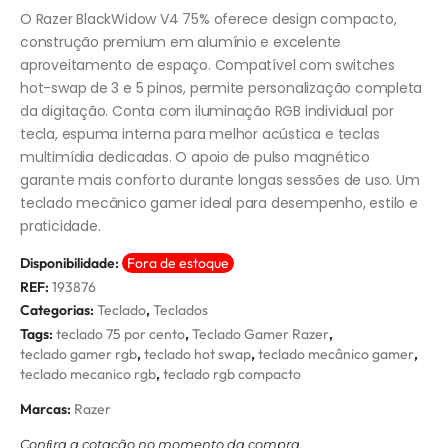
O Razer BlackWidow V4 75% oferece design compacto,
construção premium em alumínio e excelente
aproveitamento de espaço. Compatível com switches
hot-swap de 3 e 5 pinos, permite personalização completa
da digitação. Conta com iluminação RGB individual por
tecla, espuma interna para melhor acústica e teclas
multimídia dedicadas. O apoio de pulso magnético
garante mais conforto durante longas sessões de uso. Um
teclado mecânico gamer ideal para desempenho, estilo e
praticidade.
Disponibilidade:
Fora de estoque
REF:
193876
Categorias:
Teclado
,
Teclados
Tags:
teclado 75 por cento
,
Teclado Gamer Razer
,
teclado gamer rgb
,
teclado hot swap
,
teclado mecânico gamer
,
teclado mecanico rgb
,
teclado rgb compacto
Marcas:
Razer
Conﬁra a cotação no momento da compra.