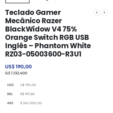
Teclado Gamer
Mecânico Razer
BlackWidow V4 75%
Orange Switch RGB USB
Inglês – Phantom White
RZ03-05003600-R3U1
US$ 190,00
G$ 1.132.400
USD
U$
190,00
BRL
R$
991,80
ARS
$
342.000,00