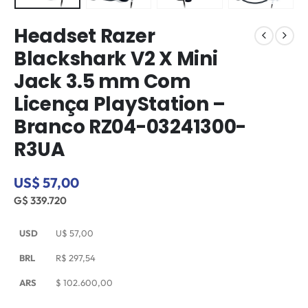
Headset Razer
Blackshark V2 X Mini
Jack 3.5 mm Com
Licença PlayStation –
Branco RZ04-03241300-
R3UA
US$ 57,00
G$ 339.720
USD
U$
57,00
BRL
R$
297,54
ARS
$
102.600,00