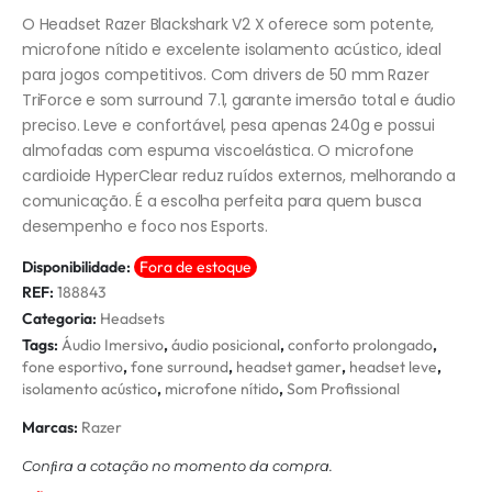
O Headset Razer Blackshark V2 X oferece som potente,
microfone nítido e excelente isolamento acústico, ideal
para jogos competitivos. Com drivers de 50 mm Razer
TriForce e som surround 7.1, garante imersão total e áudio
preciso. Leve e confortável, pesa apenas 240g e possui
almofadas com espuma viscoelástica. O microfone
cardioide HyperClear reduz ruídos externos, melhorando a
comunicação. É a escolha perfeita para quem busca
desempenho e foco nos Esports.
Disponibilidade:
Fora de estoque
REF:
188843
Categoria:
Headsets
Tags:
Áudio Imersivo
,
áudio posicional
,
conforto prolongado
,
fone esportivo
,
fone surround
,
headset gamer
,
headset leve
,
isolamento acústico
,
microfone nítido
,
Som Profissional
Marcas:
Razer
Conﬁra a cotação no momento da compra.