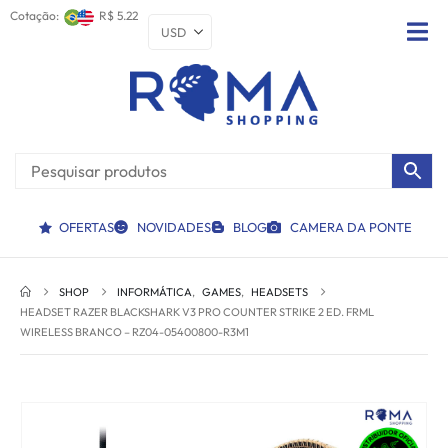
Cotação:
R$ 5.22
OFERTAS
NOVIDADES
BLOG
CAMERA DA PONTE
SHOP
INFORMÁTICA
,
GAMES
,
HEADSETS
HEADSET RAZER BLACKSHARK V3 PRO COUNTER STRIKE 2 ED. FRML
WIRELESS BRANCO – RZ04-05400800-R3M1