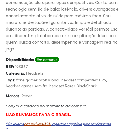
comunicação clara para jogos competitivos. Conta com
tecnologia sem fio de baixa latência, drivers avançados e
cancelamento ativo de ruído para máximo foco. Seu
microfone destacável garante voz limpa e detalhada
durante as partidas. A conectividade versátil permite uso
em diferentes plataformas sem complicação. Ideal para
quem busca conforto, desempenho e vantagem real no
jogo.
Disponibilidade:
Em estoque
REF:
193867
Categoria:
Headsets
Tags:
fone gamer profissional
,
headset competitivo FPS
,
headset gamer sem fio
,
headset Razer BlackShark
Marcas:
Razer
Conﬁra a cotação no momento da compra.
NÃO ENVIAMOS PARA O BRASIL.
*Os valores
não incluem I.V.A.
imposto obrigatório para residentes no