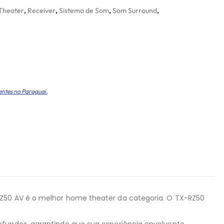
Theater
,
Receiver
,
Sistema de Som
,
Som Surround
,
entes no Paraguai.
RZ50 AV é o melhor home theater da categoria. O TX-RZ50