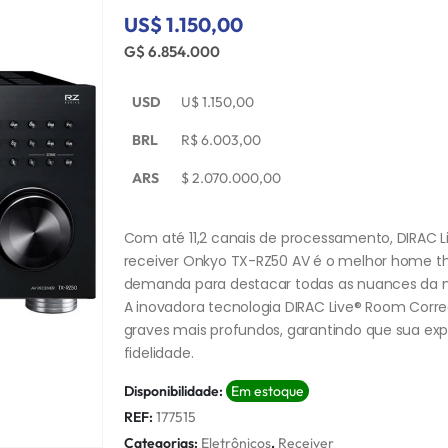
US$ 1.150,00
G$ 6.854.000
USD
U$
1.150,00
BRL
R$
6.003,00
ARS
$
2.070.000,00
Com até 11,2 canais de processamento, DIRAC L
receiver Onkyo TX-RZ50 AV é o melhor home t
demanda para destacar todas as nuances da mú
A inovadora tecnologia DIRAC Live® Room Corre
graves mais profundos, garantindo que sua exp
fidelidade.
Disponibilidade:
Em estoque
REF:
177515
Categorias:
Eletrônicos
,
Receiver