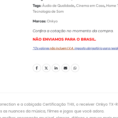
Tags:
Áudio de Qualidade
,
Cinema em Casa
,
Home 
Tecnologia de Som
Marcas:
Onkyo
Conﬁra a cotação no momento da compra.
NÃO ENVIAMOS PARA O BRASIL.
*Os valores
não incluem I.V.A.
imposto obrigatório para resid
rrection e a cobiçada Certificação THX, o receiver Onkyo TX-
as nuances da música, filmes e jogos que você adora.