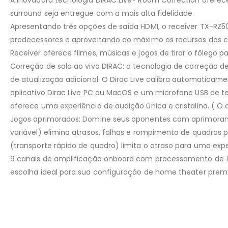
A inovadora tecnologia DIRAC Live® Room Correction oferec
surround seja entregue com a mais alta fidelidade.
Apresentando três opções de saída HDMI, o receiver TX-RZ
predecessores e aproveitando ao máximo os recursos dos co
Receiver oferece filmes, músicas e jogos de tirar o fôlego p
Correção de sala ao vivo DIRAC: a tecnologia de correção 
de atualização adicional. O Dirac Live calibra automatica
aplicativo Dirac Live PC ou MacOS e um microfone USB de ter
oferece uma experiência de audição única e cristalina. ( O
Jogos aprimorados: Domine seus oponentes com aprimoramen
variável) elimina atrasos, falhas e rompimento de quadros p
(transporte rápido de quadro) limita o atraso para uma exp
9 canais de amplificação onboard com processamento de 11,2
escolha ideal para sua configuração de home theater prem