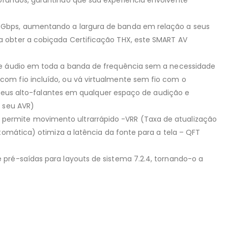
ofundos, garantindo que sua experiência envolvente
0 Gbps, aumentando a largura de banda em relação a seus
a obter a cobiçada Certificação THX, este SMART AV
 de áudio em toda a banda de frequência sem a necessidade
com fio incluído, ou vá virtualmente sem fio com o
s seus alto-falantes em qualquer espaço de audição e
o seu AVR)
permite movimento ultrarrápido -VRR (Taxa de atualização
tomática) otimiza a latência da fonte para a tela – QFT
 pré-saídas para layouts de sistema 7.2.4, tornando-o a