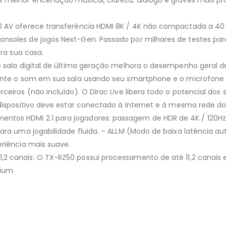
e melhor encenação musical, clareza, diálogo e graves mais pr
50 AV oferece transferência HDMI 8K / 4K não compactada a 4
nsoles de jogos Next-Gen. Passado por milhares de testes par
ara sua casa.
de sala digital de última geração melhora o desempenho geral
mente o som em sua sala usando seu smartphone e o microfone 
ceiros (não incluído). O Dirac Live libera todo o potencial do
 dispositivo deve estar conectado à Internet e à mesma rede d
tos HDMI 2.1 para jogadores: passagem de HDR de 4K / 120Hz 
ara uma jogabilidade fluida. – ALLM (Modo de baixa latência au
eriência mais suave.
 canais: O TX-RZ50 possui processamento de até 11,2 canais e
ium.