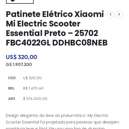
Patinete Elétrico Xiaomi
Mi Electric Scooter
Essential Preto – 25702
FBC4022GL DDHBC08NEB
US$ 320,00
G$ 1.907.200
USD
U$
320,00
BRL
R$
1.670,40
ARS
$
576.000,00
Design elegante, do leve ao pneumático. My Electric
Scooter Essential foi projetada para pessoas que desejam
mantê-la leve e fácil. Ele usa uma liga de alumínio