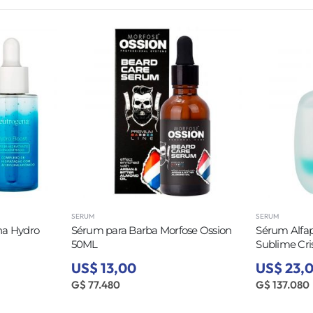
SERUM
SERUM
na Hydro
Sérum para Barba Morfose Ossion
Sérum Alfap
50ML
Sublime Cris
US$ 13,00
US$ 23,
G$ 77.480
G$ 137.080