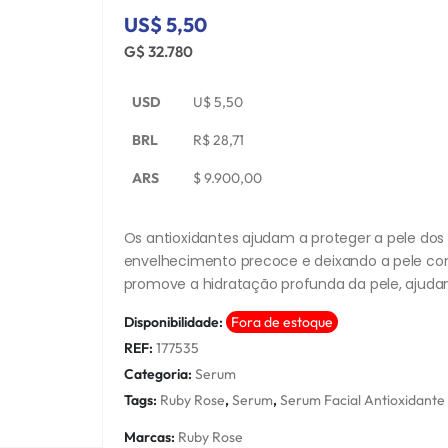
US$ 5,50
G$ 32.780
USD
U$
5,50
BRL
R$
28,71
ARS
$
9.900,00
Os antioxidantes ajudam a proteger a pele dos 
envelhecimento precoce e deixando a pele com
promove a hidratação profunda da pele, ajudand
Disponibilidade:
Fora de estoque
REF:
177535
Categoria:
Serum
Tags:
Ruby Rose
,
Serum
,
Serum Facial Antioxidante
Marcas:
Ruby Rose