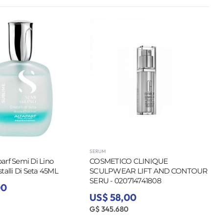
SERUM
arf Semi Di Lino
COSMETICO CLINIQUE
talli Di Seta 45ML
SCULPWEAR LIFT AND CONTOUR
SERU - 020714741808
00
US$ 58,00
G$ 345.680