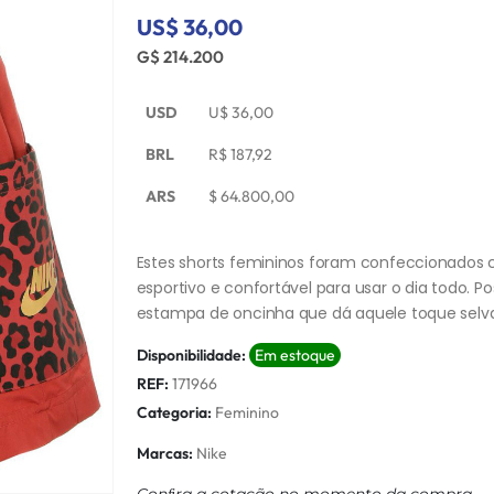
US$ 36,00
G$ 214.200
USD
U$
36,00
BRL
R$
187,92
ARS
$
64.800,00
Estes shorts femininos foram confeccionados 
esportivo e confortável para usar o dia todo. 
estampa de oncinha que dá aquele toque selvage
Disponibilidade:
Em estoque
REF:
171966
Categoria:
Feminino
Marcas:
Nike
Conﬁra a cotação no momento da compra.