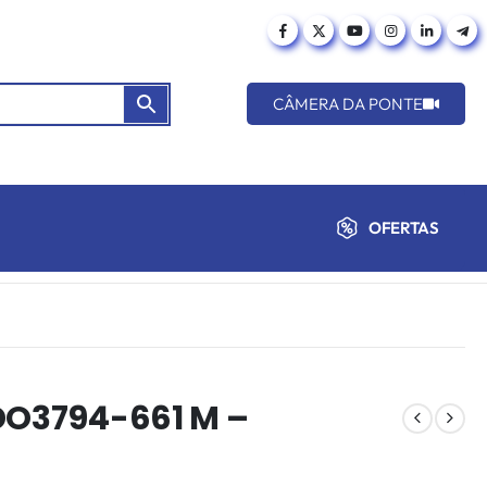
CÂMERA DA PONTE
OFERTAS
 DO3794-661 M –