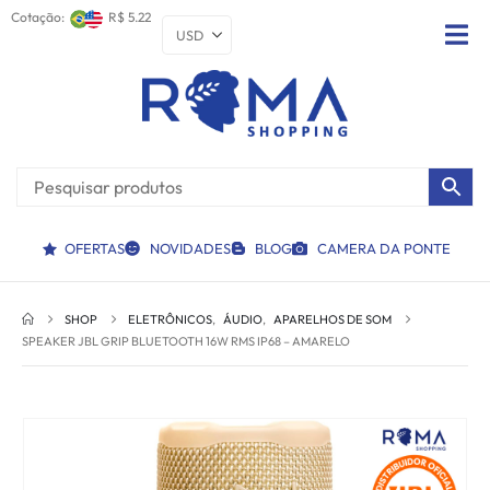
Cotação:
R$ 5.22
OFERTAS
NOVIDADES
BLOG
CAMERA DA PONTE
SHOP
ELETRÔNICOS
,
ÁUDIO
,
APARELHOS DE SOM
SPEAKER JBL GRIP BLUETOOTH 16W RMS IP68 – AMARELO