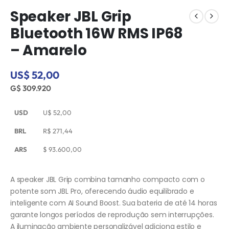
Speaker JBL Grip
Bluetooth 16W RMS IP68
– Amarelo
US$ 52,00
G$ 309.920
USD
U$
52,00
BRL
R$
271,44
ARS
$
93.600,00
A speaker JBL Grip combina tamanho compacto com o
potente som JBL Pro, oferecendo áudio equilibrado e
inteligente com AI Sound Boost. Sua bateria de até 14 horas
garante longos períodos de reprodução sem interrupções.
A iluminação ambiente personalizável adiciona estilo e