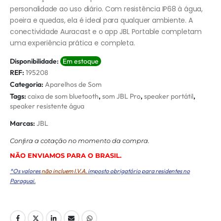
personalidade ao uso diário. Com resistência IP68 à água,
poeira e quedas, ela é ideal para qualquer ambiente. A
conectividade Auracast e o app JBL Portable completam
uma experiência prática e completa.
Disponibilidade:
Em estoque
REF:
195208
Categoria:
Aparelhos de Som
Tags:
caixa de som bluetooth
,
som JBL Pro
,
speaker portátil
,
speaker resistente água
Marcas:
JBL
Conﬁra a cotação no momento da compra.
NÃO ENVIAMOS PARA O BRASIL.
*Os valores
não incluem I.V.A.
imposto obrigatório para residentes no
Paraguai.