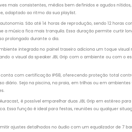
ves mais consistentes, médios bem definidos e agudos nítidos,
e, adaptado ao ritmo da sua playlist.
 autonomia. São até 14 horas de reprodução, sendo 12 horas c
 a música fica mais tranquila. Essa duração permite curtir lo
uso prolongado durante o dia.
biente integrada no painel traseiro adiciona um toque visual m
nando o visual da speaker JBL Grip com o ambiente ou com o esti
conta com certificação IP68, oferecendo proteção total contra 
diário. Seja na piscina, na praia, em trilhas ou em ambientes 
s.
uracast, é possível emparelhar duas JBL Grip em estéreo par
Essa função é ideal para festas, reuniões ou qualquer situ
rmitir ajustes detalhados no áudio com um equalizador de 7 b