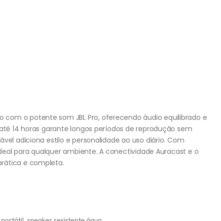
com o potente som JBL Pro, oferecendo áudio equilibrado e
e até 14 horas garante longos períodos de reprodução sem
ável adiciona estilo e personalidade ao uso diário. Com
 ideal para qualquer ambiente. A conectividade Auracast e o
rática e completa.
portátil
,
speaker resistente água