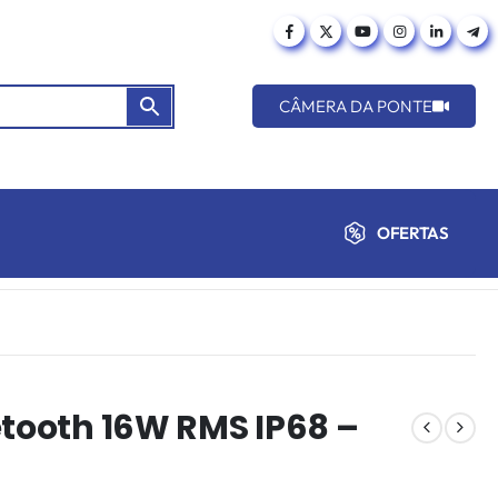
CÂMERA DA PONTE
OFERTAS
etooth 16W RMS IP68 –