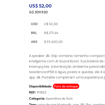
US$ 52,00
G$ 309.920
USD
U$
52,00
BRL
R$
271,44
ARS
$
93.600,00
A speaker JBL Grip combina tamanho compacto 
inteligente com AI Sound Boost. Sua bateria d
interrupções. A iluminação ambiente personaliz
resistência IP68 à água, poeira e quedas, ela é
app JBL Portable completam uma experiência p
Disponibilidade:
Fora de estoque
REF:
191853
Categoria:
Aparelhos de Som
Tags:
caixa de som bluetooth
,
som JBL Pro
,
speaker 