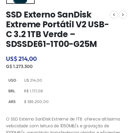
SSD Externo SanDisk
Extreme Portátil V2 USB-
C 3.2 1TB Verde –
SDSSDE61-1T00-G25M
US$ 214,00
G$ 1.273.300
USD
U$
214,00
BRL
R$
1.117,08
ARS
$
385.200,00
O SSD Externo SanDisk Extreme de 1TB oferece altíssima
velocidade com leitura de 1050MB/s e gravação de
1000MB/s, garantindo transferências rápidas e eficientes.