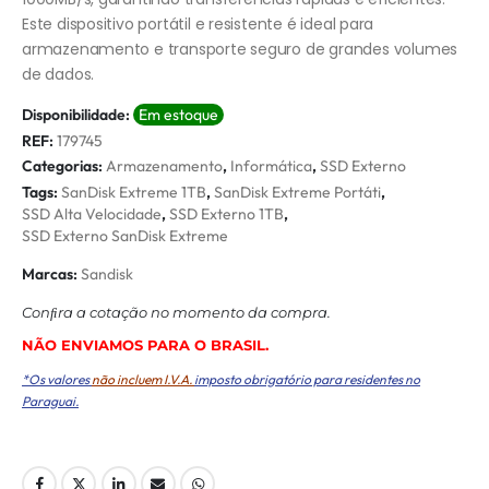
Este dispositivo portátil e resistente é ideal para
armazenamento e transporte seguro de grandes volumes
de dados.
Disponibilidade:
Em estoque
REF:
179745
Categorias:
Armazenamento
,
Informática
,
SSD Externo
Tags:
SanDisk Extreme 1TB
,
SanDisk Extreme Portáti
,
SSD Alta Velocidade
,
SSD Externo 1TB
,
SSD Externo SanDisk Extreme
Marcas:
Sandisk
Conﬁra a cotação no momento da compra.
NÃO ENVIAMOS PARA O BRASIL.
*Os valores
não incluem I.V.A.
imposto obrigatório para residentes no
Paraguai.