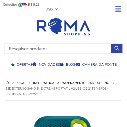
Cotação:
R$ 5.22
OFERTAS
NOVIDADES
BLOG
CAMERA DA PONTE
SHOP
INFORMÁTICA
,
ARMAZENAMENTO
,
SSD EXTERNO
SSD EXTERNO SANDISK EXTREME PORTÁTIL V2 USB-C 3.2 1TB VERDE –
SDSSDE61-1T00-G25M