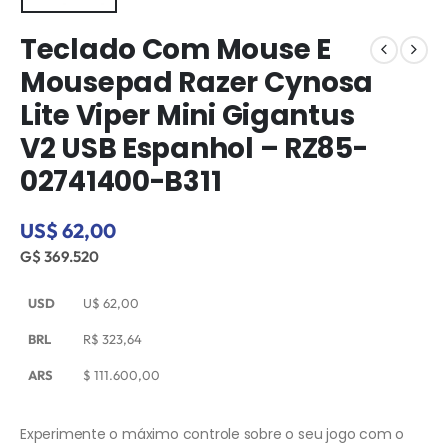
Teclado Com Mouse E
Mousepad Razer Cynosa
Lite Viper Mini Gigantus
V2 USB Espanhol – RZ85-
02741400-B311
US$ 62,00
G$ 369.520
USD
U$
62,00
BRL
R$
323,64
ARS
$
111.600,00
Experimente o máximo controle sobre o seu jogo com o