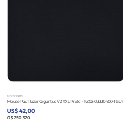
MOUSEPADS
Mouse Pad Razer Gigantus V2 XXL Preto - RZ02-03330400-R3U1
US$ 42,00
G$ 250.320