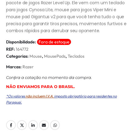
pacote de jogos Razer Level Up. Ele vem com um teclado
para jogos Cynosa Lite, mouse para jogos Viper Mini e
mouse pad Gigantus v2 para que você tenha tudo o que
precisa para garantir tiros precisos, movimentos furtivos e
combos rápidos para derrubar seu oponente.
Disponibilidade:
Fora de estoque
REF:
164772
Categorias:
Mouse
,
MousePads
,
Teclados
Marcas:
Razer
Conﬁra a cotação no momento da compra.
NÃO ENVIAMOS PARA O BRASIL.
*Os valores
não incluem I.V.A.
imposto obrigatório para residentes no
Paraguai.