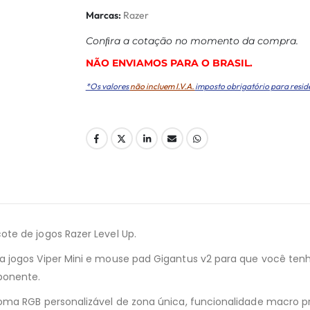
Marcas:
Razer
Conﬁra a cotação no momento da compra.
NÃO ENVIAMOS PARA O BRASIL.
*Os valores
não incluem I.V.A.
imposto obrigatório para resid
te de jogos Razer Level Up.
jogos Viper Mini e mouse pad Gigantus v2 para que você tenha 
ponente.
oma RGB personalizável de zona única, funcionalidade macro p