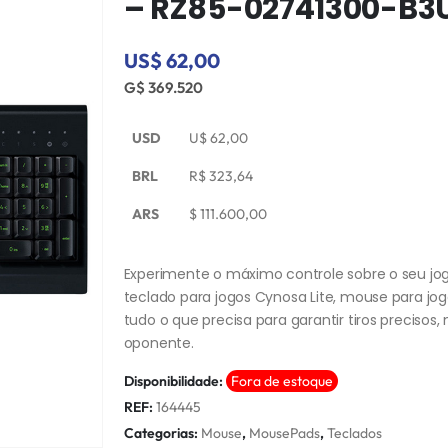
– RZ85-02741300-B3
US$ 62,00
G$ 369.520
USD
U$
62,00
BRL
R$
323,64
ARS
$
111.600,00
Experimente o máximo controle sobre o seu jo
teclado para jogos Cynosa Lite, mouse para jo
tudo o que precisa para garantir tiros preciso
oponente.
Disponibilidade:
Fora de estoque
REF:
164445
Categorias:
Mouse
,
MousePads
,
Teclados