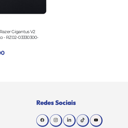
Razer Gigantus V2
to - RZ02-03330300-
00
Redes Sociais