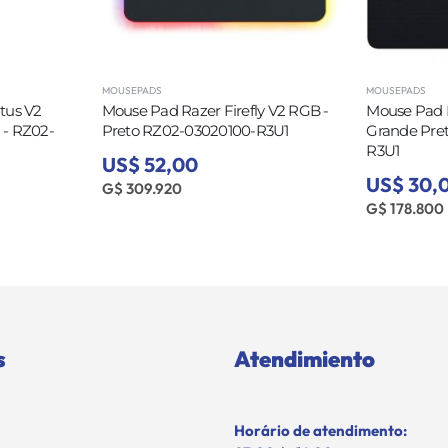
MOUSEPADS
MOUSEPADS
tus V2
Mouse Pad Razer Firefly V2 RGB -
Mouse Pad 
- RZ02-
Preto RZ02-03020100-R3U1
Grande Pre
R3U1
US$ 52,00
US$ 30,
G$ 309.920
G$ 178.800
s
Atendimiento
Horário de atendimento: