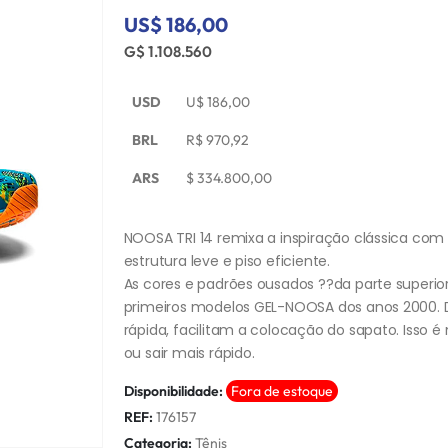
US$ 186,00
G$ 1.108.560
USD
U$
186,00
BRL
R$
970,92
ARS
$
334.800,00
NOOSA TRI 14 remixa a inspiração clássica co
estrutura leve e piso eficiente.
As cores e padrões ousados ??da parte superi
primeiros modelos GEL-NOOSA dos anos 2000. De
rápida, facilitam a colocação do sapato. Isso 
ou sair mais rápido.
Disponibilidade:
Fora de estoque
REF:
176157
Categoria:
Tênis