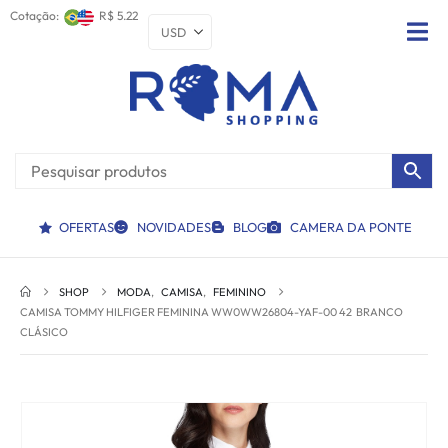
Cotação:
R$ 5.22
OFERTAS
NOVIDADES
BLOG
CAMERA DA PONTE
SHOP
MODA
,
CAMISA
,
FEMININO
CAMISA TOMMY HILFIGER FEMININA WW0WW26804-YAF-00 42  BRANCO
CLÁSICO