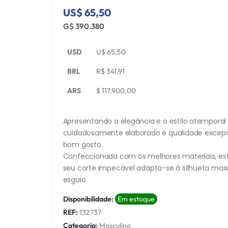
US$ 65,50
G$ 390.380
USD
U$
65,50
BRL
R$
341,91
ARS
$
117.900,00
Apresentando a elegância e o estilo atempora
cuidadosamente elaborado e qualidade excepci
bom gosto.
Confeccionada com os melhores materiais, est
seu corte impecável adapta-se à silhueta mas
esguio.
Disponibilidade:
Em estoque
REF:
132737
Categoria:
Masculino