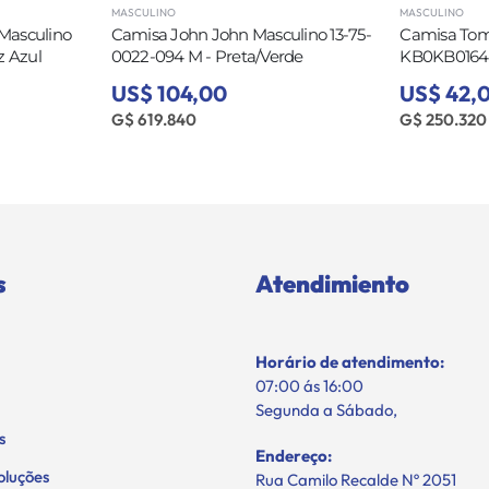
MASCULINO
MASCULINO
 Masculino
Camisa John John Masculino 13-75-
Camisa Tom
z Azul
0022-094 M - Preta/Verde
KB0KB01649
US$ 104,00
US$ 42,
G$ 619.840
G$ 250.320
s
Atendimiento
Horário de atendimento:
07:00 ás 16:00
Segunda a Sábado,
s
Endereço:
oluções
Rua Camilo Recalde Nº 2051