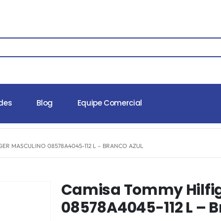
des
Blog
Equipe Comercial
GER MASCULINO 08578A4045-112 L – BRANCO AZUL
Camisa Tommy Hilfig
08578A4045-112 L – B