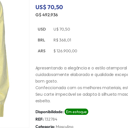
US$ 70,50
G$ 492.936
USD
U$
70,50
BRL
R$
368,01
ARS
$
126.900,00
Apresentando a elegância e o estilo atempora
cuidadosamente elaborado e qualidade excepci
bom gosto.
Confeccionada com os melhores materiais, est
Seu corte impecável se adapta à silhueta mas
esbelta.
Disponibilidade:
Em estoque
REF:
132784
Categoria:
Masculino