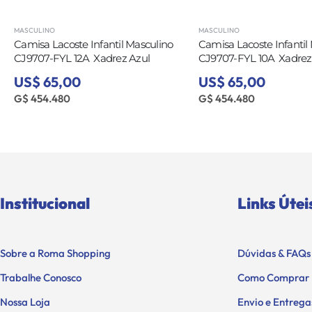
MASCULINO
MASCULINO
Camisa Lacoste Infantil Masculino
Camisa Lacoste Infantil
CJ9707-FYL 12A  Xadrez Azul
CJ9707-FYL 10A  Xadrez
US$ 65,00
US$ 65,00
G$ 454.480
G$ 454.480
Institucional
Links Útei
Sobre a Roma Shopping
Dúvidas & FAQs
Trabalhe Conosco
Como Comprar
Nossa Loja
Envio e Entrega