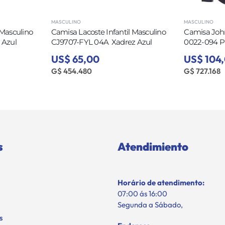
MASCULINO
MASCULINO
 Masculino
Camisa Lacoste Infantil Masculino
Camisa John
 Azul
CJ9707-FYL 04A  Xadrez Azul
0022-094 P 
US$ 65,00
US$ 104
G$ 454.480
G$ 727.168
s
Atendimiento
Horário de atendimento:
07:00 ás 16:00
Segunda a Sábado,
s