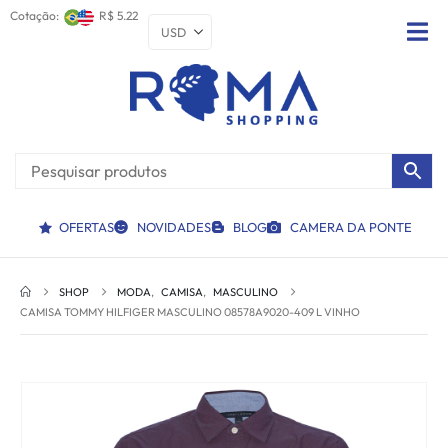
Cotação:
R$ 5.22
OFERTAS
NOVIDADES
BLOG
CAMERA DA PONTE
SHOP
MODA
,
CAMISA
,
MASCULINO
CAMISA TOMMY HILFIGER MASCULINO 08578A9020-409 L VINHO