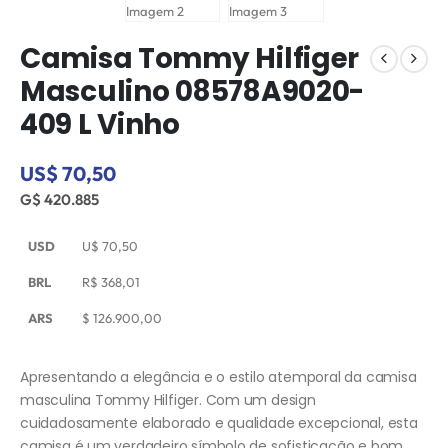
Camisa Tommy Hilfiger
Masculino 08578A9020-
409 L Vinho
US$ 70,50
G$ 420.885
USD
U$
70,50
BRL
R$
368,01
ARS
$
126.900,00
Apresentando a elegância e o estilo atemporal da camisa
masculina Tommy Hilfiger. Com um design
cuidadosamente elaborado e qualidade excepcional, esta
camisa é um verdadeiro símbolo de sofisticação e bom