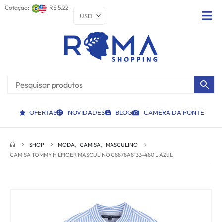
Cotação:
R$ 5.22
OFERTAS
NOVIDADES
BLOG
CAMERA DA PONTE
SHOP
MODA
,
CAMISA
,
MASCULINO
CAMISA TOMMY HILFIGER MASCULINO C8878A8133-480 L AZUL