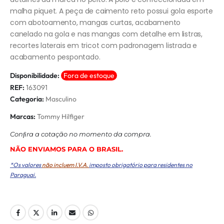
malha piquet. A peça de caimento reto possui gola esporte
com abotoamento, mangas curtas, acabamento
canelado na gola e nas mangas com detalhe em listras,
recortes laterais em tricot com padronagem listrada e
acabamento pespontado.
Disponibilidade:
Fora de estoque
REF:
163091
Categoria:
Masculino
Marcas:
Tommy Hilfiger
Conﬁra a cotação no momento da compra.
NÃO ENVIAMOS PARA O BRASIL.
*Os valores
não incluem I.V.A.
imposto obrigatório para residentes no
Paraguai.