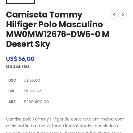
Camiseta Tommy
Hilfiger Polo Masculino
MW0MW12676-DW5-0 M
Desert Sky
US$ 56,00
G$ 333.760
USD
U$
56,00
BRL
R$
292,32
ARS
$
100.800,00
Camisa polo Tommy Hilfiger de corte reto em malha com
meio botão na frente, fenda lateral, bordas caneladas e
detalhes da marca no peito. A polo é confeccionada em