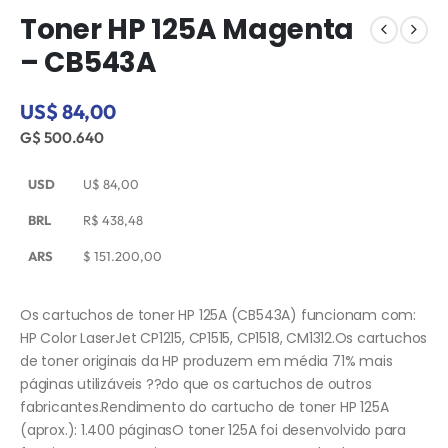
Toner HP 125A Magenta
– CB543A
US$ 84,00
G$ 500.640
USD
U$
84,00
BRL
R$
438,48
ARS
$
151.200,00
Os cartuchos de toner HP 125A (CB543A) funcionam com:
HP Color LaserJet CP1215, CP1515, CP1518, CM1312.Os cartuchos
de toner originais da HP produzem em média 71% mais
páginas utilizáveis ??do que os cartuchos de outros
fabricantes.Rendimento do cartucho de toner HP 125A
(aprox.): 1.400 páginasO toner 125A foi desenvolvido para