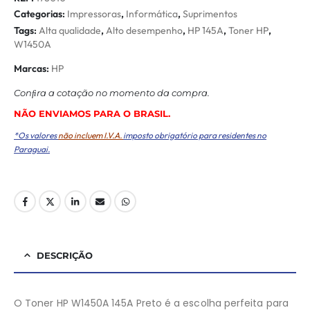
Categorias:
Impressoras
,
Informática
,
Suprimentos
Tags:
Alta qualidade
,
Alto desempenho
,
HP 145A
,
Toner HP
,
W1450A
Marcas:
HP
Conﬁra a cotação no momento da compra.
NÃO ENVIAMOS PARA O BRASIL.
*Os valores
não incluem I.V.A.
imposto obrigatório para residentes no
Paraguai.
DESCRIÇÃO
O Toner HP W1450A 145A Preto é a escolha perfeita para