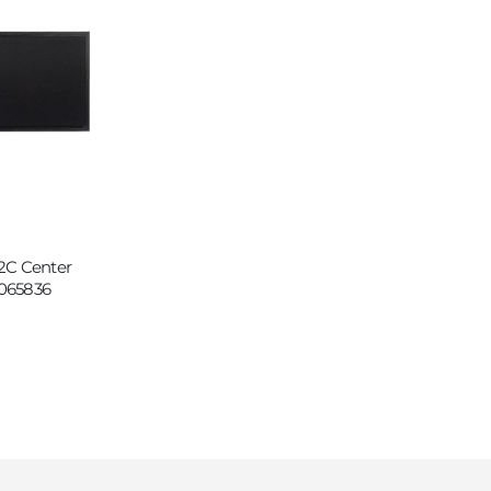
52C Center
1065836