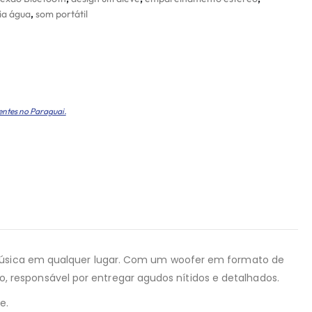
ia água
,
som portátil
entes no Paraguai.
r música em qualquer lugar. Com um woofer em formato de
 responsável por entregar agudos nítidos e detalhados.
e.