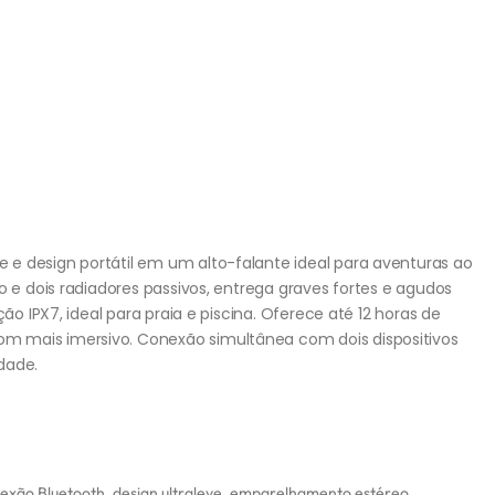
e design portátil em um alto-falante ideal para aventuras ao
o e dois radiadores passivos, entrega graves fortes e agudos
ção IPX7, ideal para praia e piscina. Oferece até 12 horas de
m mais imersivo. Conexão simultânea com dois dispositivos
dade.
exão Bluetooth
,
design ultraleve
,
emparelhamento estéreo
,