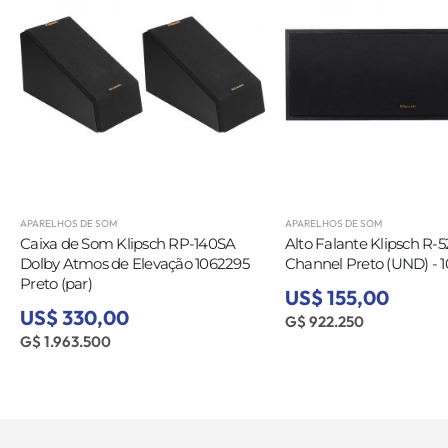
APARELHOS DE SOM
APARELHOS DE SOM
Caixa de Som Klipsch RP-140SA
Alto Falante Klipsch R-
Dolby Atmos de Elevação 1062295
Channel Preto (UND) - 
Preto (par)
US$ 155,00
US$ 330,00
G$ 922.250
G$ 1.963.500