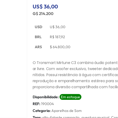
US$ 36,00
G$ 214.200
USD
U$
36,00
BRL
R$
187,92
ARS
$
64.800,00
O Tronsmart Mirtune C3 combina áudio potente 
ar livre. Com woofer exclusivo, tweeter dedicad
nítidos. Possui resistência à água com certifica
reprodução e emparelhamento estéreo para so
proporciona diversão compartilhada com facili
Disponibilidade:
Em estoque
REF:
190004
Categoria:
Aparelhos de Som
Tags:
alto-falante compacto
,
aventura musical
,
Con