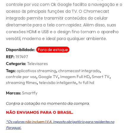
controle por voz com Ok Google facilita a navegação e o
acesso às principais funções da TV. O Chromecast
integrado permite transmitir conteúdos do celular
diretamente para a tela com rapidez. Além disso, suas
conexões HDMI e USB e o design fino tornam o aparelho
versátil, moderno e ideal para qualquer ambiente.
Disponibilidade:
Fora de estoque
REF:
197497
Categoria:
Televisores
Tags:
aplicativos streaming
,
chromecast integrado
,
controle por voz
,
Google TV
,
Imagem Full HD
,
Smart TV
,
streaming filmes
,
televisão inteligente
,
tv full hd
Marcas:
Smartfy
Conﬁra a cotação no momento da compra.
NÃO ENVIAMOS PARA O BRASIL.
*Os valores
não incluem I.V.A.
imposto obrigatório para residentes no
Paraguai.