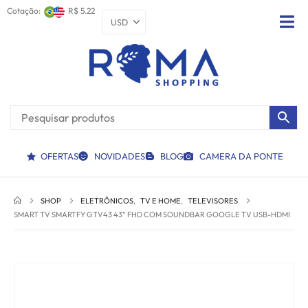
Cotação:
R$ 5.22
OFERTAS
NOVIDADES
BLOG
CAMERA DA PONTE
SHOP
ELETRÔNICOS
,
TV E HOME
,
TELEVISORES
SMART TV SMARTFY GTV43 43” FHD COM SOUNDBAR GOOGLE TV USB-HDMI