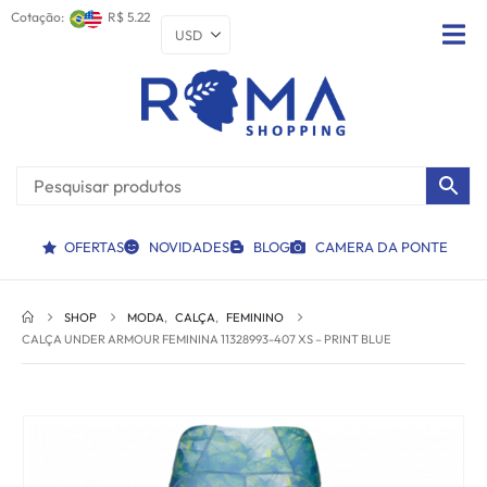
Cotação:
R$ 5.22
OFERTAS
NOVIDADES
BLOG
CAMERA DA PONTE
SHOP
MODA
,
CALÇA
,
FEMININO
CALÇA UNDER ARMOUR FEMININA 11328993-407 XS – PRINT BLUE