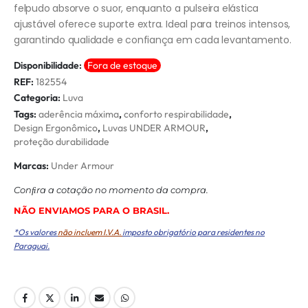
felpudo absorve o suor, enquanto a pulseira elástica
ajustável oferece suporte extra. Ideal para treinos intensos,
garantindo qualidade e confiança em cada levantamento.
Disponibilidade:
Fora de estoque
REF:
182554
Categoria:
Luva
Tags:
aderência máxima
,
conforto respirabilidade
,
Design Ergonômico
,
Luvas UNDER ARMOUR
,
proteção durabilidade
Marcas:
Under Armour
Conﬁra a cotação no momento da compra.
NÃO ENVIAMOS PARA O BRASIL.
*Os valores
não incluem I.V.A.
imposto obrigatório para residentes no
Paraguai.