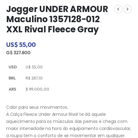
Jogger UNDER ARMOUR
Maculino 1357128-012
XXL Rival Fleece Gray
US$ 55,00
G$ 327.800
USD
U$
55,00
BRL
R$
287,10
ARS
$
99.000,00
Calor para seus movimentos.
A Calça Fleece Under Armour Rival te dá aquele
aquecimento para os músculos das pernas e chega com
maior intensidade na hora do equipamento cardiovascular,
a roupa tem o conforto de se movimentar em qualquer