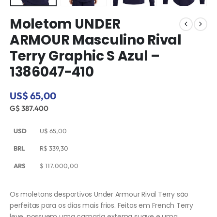
Moletom UNDER
ARMOUR Masculino Rival
Terry Graphic S Azul –
1386047-410
US$ 65,00
G$ 387.400
USD
U$
65,00
BRL
R$
339,30
ARS
$
117.000,00
Os moletons desportivos Under Armour Rival Terry são
perfeitas para os dias mais frios. Feitas em French Terry
leve, possuem uma camada externa suave e uma