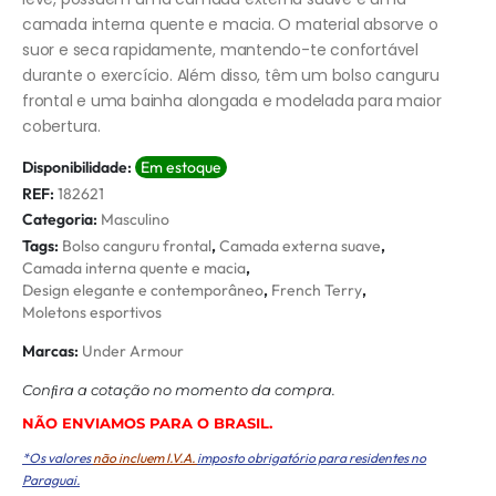
camada interna quente e macia. O material absorve o
suor e seca rapidamente, mantendo-te confortável
durante o exercício. Além disso, têm um bolso canguru
frontal e uma bainha alongada e modelada para maior
cobertura.
Disponibilidade:
Em estoque
REF:
182621
Categoria:
Masculino
Tags:
Bolso canguru frontal
,
Camada externa suave
,
Camada interna quente e macia
,
Design elegante e contemporâneo
,
French Terry
,
Moletons esportivos
Marcas:
Under Armour
Conﬁra a cotação no momento da compra.
NÃO ENVIAMOS PARA O BRASIL.
*Os valores
não incluem I.V.A.
imposto obrigatório para residentes no
Paraguai.