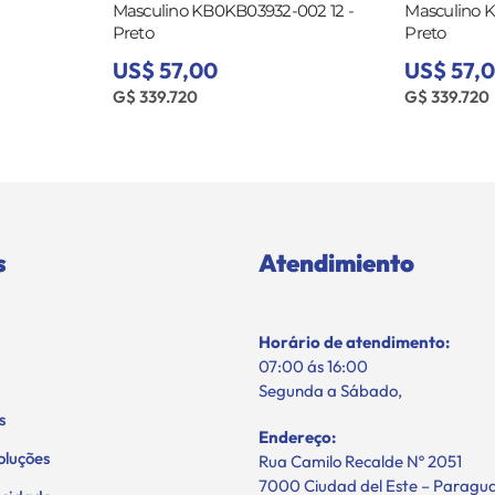
Masculino KB0KB03932-002 12 -
Masculino 
Preto
Preto
US$ 57,00
US$ 57,
G$ 339.720
G$ 339.720
s
Atendimiento
Horário de atendimento:
07:00 ás 16:00
Segunda a Sábado,
s
Endereço:
oluções
Rua Camilo Recalde Nº 2051
7000 Ciudad del Este – Paragu