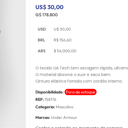
US$ 30,00
G$ 178.800
USD
U$
30,00
BRL
R$
156,60
ARS
$
54.000,00
O tecido UA Tech tem secagem rápida, ultrama
O material absorve o suor e seca bem.
Cintura elástica forrada com cordão interno.
Disponibilidade:
Fora de estoque
REF:
158176
Categoria:
Masculino
Marcas:
Under Armour
Conﬁra a cotação no momento da compra.