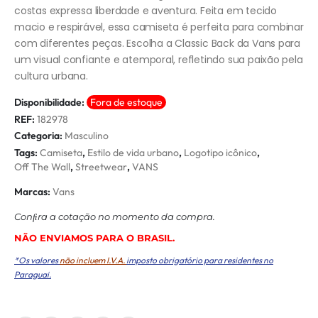
costas expressa liberdade e aventura. Feita em tecido
macio e respirável, essa camiseta é perfeita para combinar
com diferentes peças. Escolha a Classic Back da Vans para
um visual confiante e atemporal, refletindo sua paixão pela
cultura urbana.
Disponibilidade:
Fora de estoque
REF:
182978
Categoria:
Masculino
Tags:
Camiseta
,
Estilo de vida urbano
,
Logotipo icônico
,
Off The Wall
,
Streetwear
,
VANS
Marcas:
Vans
Conﬁra a cotação no momento da compra.
NÃO ENVIAMOS PARA O BRASIL.
*Os valores
não incluem I.V.A.
imposto obrigatório para residentes no
Paraguai.