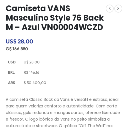
Camiseta VANS
Masculino Style 76 Back
M – Azul VN00004WCZD
US$ 28,00
G$ 166.880
USD
U$
28,00
BRL
R$
146,16
ARS
$
50.400,00
A camiseta Classic Back da Vans é versátil e estilosa, ideal
para quem valoriza conforto e autenticidade. Com corte
clássico, gola redonda e mangas curtas, oferece liberdade
e frescor. O logo icônico da Vans no peito simboliza a
cultura skate e streetwear. O gráfico “Off The Wall” nas