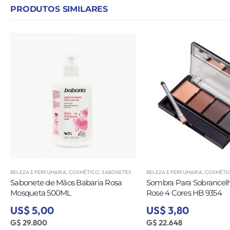
PRODUTOS SIMILARES
BELEZA E PERFUMARIA
,
COSMÉTICO
,
SABONETES
BELEZA E PERFUMARIA
,
COSMÉTI
Sabonete de Mãos Babaria Rosa
Sombra Para Sobrancel
Mosqueta 500ML
Rose 4 Cores HB 9354
US$ 5,00
US$ 3,80
G$ 29.800
G$ 22.648