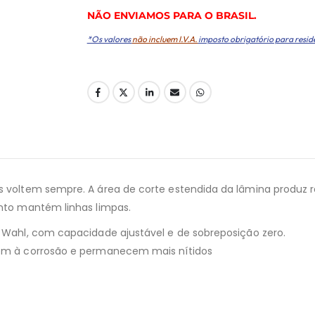
NÃO ENVIAMOS PARA O BRASIL.
*Os valores
não incluem I.V.A.
imposto obrigatório para resid
es voltem sempre. A área de corte estendida da lâmina produz r
anto mantém linhas limpas.
a Wahl, com capacidade ajustável e de sobreposição zero.
stem à corrosão e permanecem mais nítidos