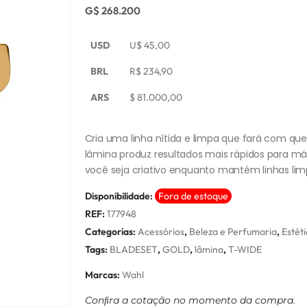
G$ 268.200
USD
U$
45,00
BRL
R$
234,90
ARS
$
81.000,00
Cria uma linha nítida e limpa que fará com que
lâmina produz resultados mais rápidos para máxi
você seja criativo enquanto mantém linhas lim
Disponibilidade:
Fora de estoque
REF:
177948
Categorias:
Acessórios
,
Beleza e Perfumaria
,
Estét
Tags:
BLADESET
,
GOLD
,
lâmina
,
T-WIDE
Marcas:
Wahl
Conﬁra a cotação no momento da compra.