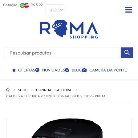
Cotação:
R$ 5.22
OFERTAS
NOVIDADES
BLOG
CAMERA DA PONTE
SHOP
COZINHA
,
CALDEIRA
CALDEIRA ELÉTRICA ZOJIRUSHI CV-JAC50XB 5L 120V – PRETA