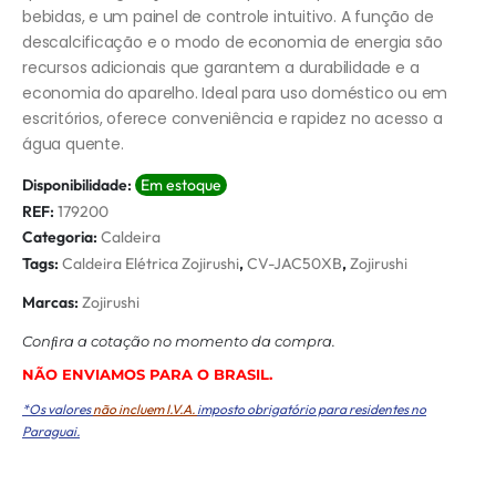
bebidas, e um painel de controle intuitivo. A função de
descalcificação e o modo de economia de energia são
recursos adicionais que garantem a durabilidade e a
economia do aparelho. Ideal para uso doméstico ou em
escritórios, oferece conveniência e rapidez no acesso a
água quente.
Disponibilidade:
Em estoque
REF:
179200
Categoria:
Caldeira
Tags:
Caldeira Elétrica Zojirushi
,
CV-JAC50XB
,
Zojirushi
Marcas:
Zojirushi
Conﬁra a cotação no momento da compra.
NÃO ENVIAMOS PARA O BRASIL.
*Os valores
não incluem I.V.A.
imposto obrigatório para residentes no
Paraguai.