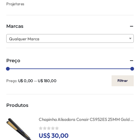
Projetores
Marcas
Qualquer Marca
Preço
Preço:
U$ 0,00
—
U$ 180,00
Filtrar
Produtos
Chapinha Alisadora Conair CS952ES 25MM Gold Ceramic 110V
US$ 30,00
0
out of 5