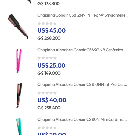
G$ 178.800
Chapinha Conair CS812NN INF 1-3/4'' Straightener RSE/GLD TGT
US$ 45,00
0
out of 5
G$ 268.200
Chapinha Alisadora Conair CS89GNR Cerâmica Turmalina 25MM Bivolt
US$ 25,00
0
out of 5
G$ 149.000
Chapinha Alisadora Conair CS810NN Inf Pro Cerâmica 25MM 110V
US$ 40,00
0
out of 5
G$ 238.400
Chapinha Alisadora Conair CS80N Mini Cerâmica Bivolt
US$ 20,00
0
out of 5