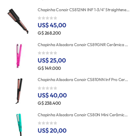
Chapinha Conair CS812NN INF 1-3/4'' Straightener RSE/GLD TGT
US$ 45,00
0
out of 5
G$ 268.200
Chapinha Alisadora Conair CS89GNR Cerâmica Turmalina 25MM Bivolt
US$ 25,00
0
out of 5
G$ 149.000
Chapinha Alisadora Conair CS810NN Inf Pro Cerâmica 25MM 110V
US$ 40,00
0
out of 5
G$ 238.400
Chapinha Alisadora Conair CS80N Mini Cerâmica Bivolt
US$ 20,00
0
out of 5