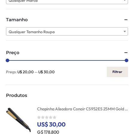
Qualquer Marca
Tamanho
Qualquer Tamanho Roupa
Preço
Preço:
U$ 20,00
—
U$ 30,00
Filtrar
Produtos
Chapinha Alisadora Conair CS952ES 25MM Gold Ceramic 110V
US$ 30,00
0
out of 5
G$ 178.800