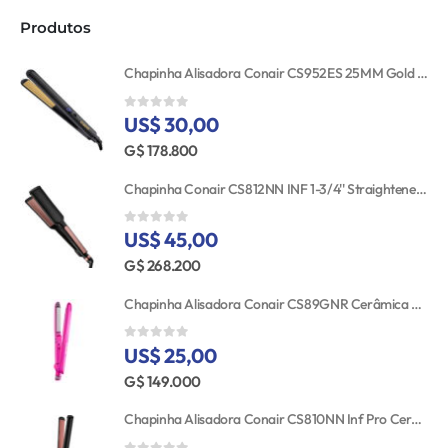
Produtos
Chapinha Alisadora Conair CS952ES 25MM Gold Ceramic 110V
US$ 30,00
0
out of 5
G$ 178.800
Chapinha Conair CS812NN INF 1-3/4'' Straightener RSE/GLD TGT
US$ 45,00
0
out of 5
G$ 268.200
Chapinha Alisadora Conair CS89GNR Cerâmica Turmalina 25MM Bivolt
US$ 25,00
0
out of 5
G$ 149.000
Chapinha Alisadora Conair CS810NN Inf Pro Cerâmica 25MM 110V