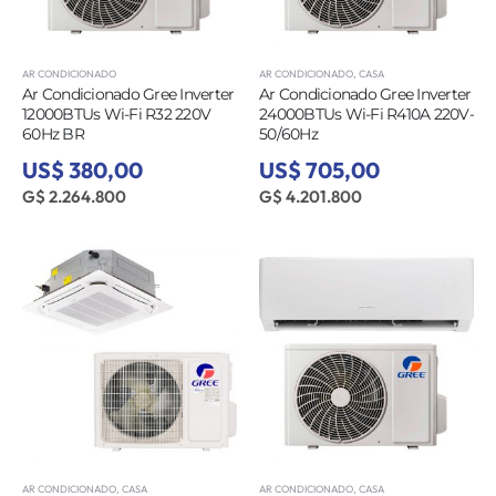
AR CONDICIONADO
AR CONDICIONADO
,
CASA
Ar Condicionado Gree Inverter
Ar Condicionado Gree Inverter
12000BTUs Wi-Fi R32 220V
24000BTUs Wi-Fi R410A 220V-
60Hz BR
50/60Hz
US$ 380,00
US$ 705,00
G$ 2.264.800
G$ 4.201.800
AR CONDICIONADO
,
CASA
AR CONDICIONADO
,
CASA