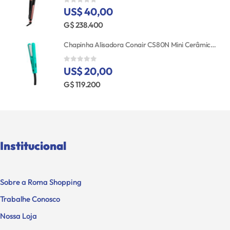
US$ 40,00
0
out of 5
G$ 238.400
Chapinha Alisadora Conair CS80N Mini Cerâmica Bivolt
US$ 20,00
0
out of 5
G$ 119.200
Institucional
Sobre a Roma Shopping
Trabalhe Conosco
Nossa Loja